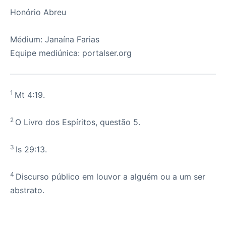
Honório Abreu
Médium: Janaína Farias
Equipe mediúnica: portalser.org
1
Mt 4:19.
2
O Livro dos Espíritos, questão 5.
3
Is 29:13.
4
Discurso público em louvor a alguém ou a um ser
abstrato
.