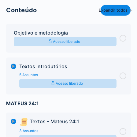
Conteúdo
Expandir todos
Objetivo e metodologia
Acesso liberado`
Textos introdutórios
5 Assuntos
Acesso liberado`
MATEUS 24:1
Conteúdo do Texto
0% Completo
0/5 Steps
Texto introdutório | Bezerra de Menezes | Jesus e
Textos – Mateus 24:1
superação
3 Assuntos