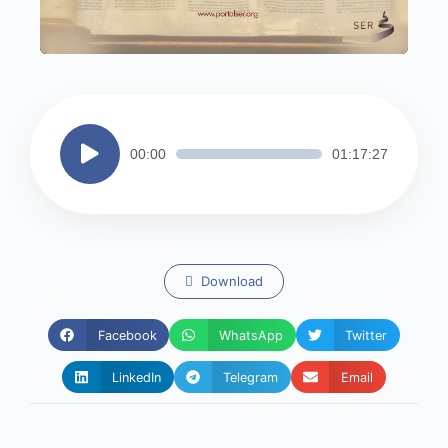
Tocador
00:00
01:17:27
de
áudio
Download
Facebook
WhatsApp
Twitter
LinkedIn
Telegram
Email