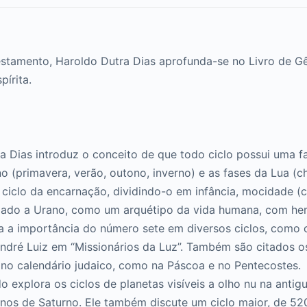
stamento, Haroldo Dutra Dias aprofunda-se no Livro de Gên
pírita.
 Dias introduz o conceito de que todo ciclo possui uma f
 (primavera, verão, outono, inverno) e as fases da Lua (ch
iclo da encarnação, dividindo-o em infância, mocidade (cr
iado a Urano, como um arquétipo da vida humana, com hem
 a importância do número sete em diversos ciclos, como 
André Luiz em “Missionários da Luz”. Também são citados os 
e no calendário judaico, como na Páscoa e no Pentecostes.
 explora os ciclos de planetas visíveis a olho nu na antigu
nos de Saturno. Ele também discute um ciclo maior, de 52