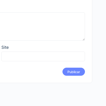
o
volume.
Site