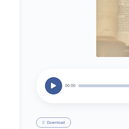
Tocador
00:00
de
áudio
Download