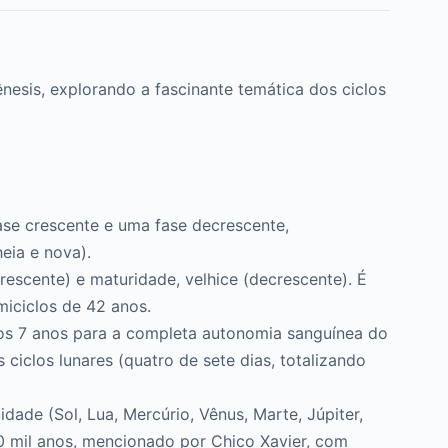
para
baixo
para
esis, explorando a fascinante temática dos ciclos
aumentar
ou
diminuir
o
volume.
ase crescente e uma fase decrescente,
eia e nova).
escente) e maturidade, velhice (decrescente). É
iciclos de 42 anos.
os 7 anos para a completa autonomia sanguínea do
ciclos lunares (quatro de sete dias, totalizando
idade (Sol, Lua, Mercúrio, Vênus, Marte, Júpiter,
0 mil anos, mencionado por Chico Xavier, com