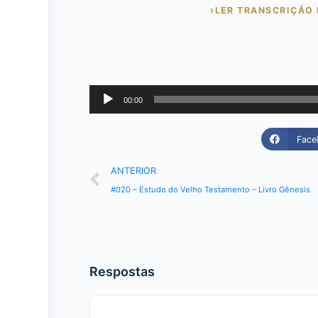
LER TRANSCRIÇÃO 
Tocador
00:00
de
áudio
Face
ANTERIOR
#020 – Estudo do Velho Testamento – Livro Gênesis
Respostas