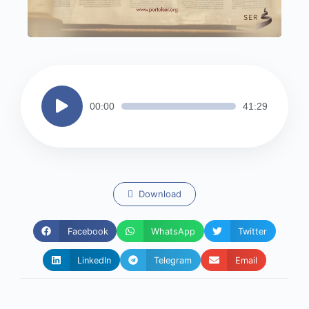
Tocador
00:00
41:29
de
áudio
Download
Facebook
WhatsApp
Twitter
LinkedIn
Telegram
Email