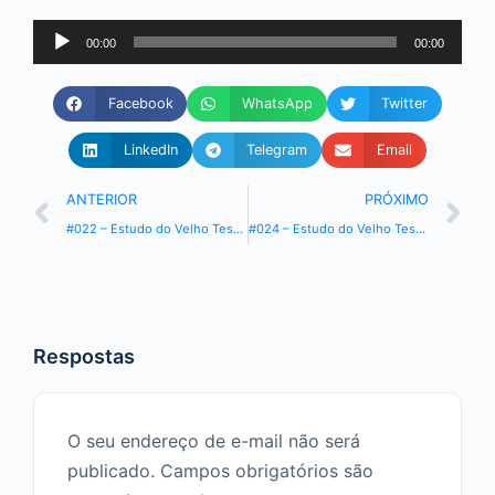
Tocador
00:00
00:00
de
áudio
Facebook
WhatsApp
Twitter
LinkedIn
Telegram
Email
ANTERIOR
PRÓXIMO
#022 – Estudo do Velho Testamento – Livro Gênesis
#024 – Estudo do Velho Testamento – Livro Gênesis
Respostas
O seu endereço de e-mail não será
publicado.
Campos obrigatórios são