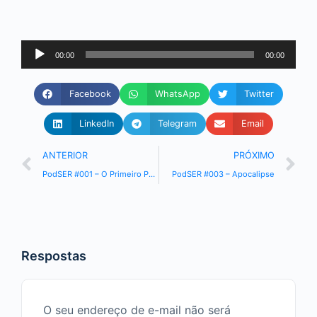
Tocador
00:00
00:00
de
áudio
Facebook
WhatsApp
Twitter
LinkedIn
Telegram
Email
ANTERIOR
PRÓXIMO
PodSER #001 – O Primeiro PodSER
PodSER #003 – Apocalipse
Respostas
O seu endereço de e-mail não será