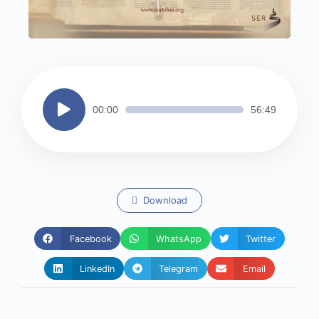
Tocador
00:00
56:49
de
áudio
Download
Facebook
WhatsApp
Twitter
LinkedIn
Telegram
Email