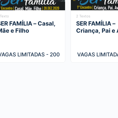
 Texto
2 Textos
SER FAMÍLIA – Casal,
SER FAMÍLIA –
Mãe e Filho
Criança, Pai e
Versão On-line - 200
Versão On-line
vagas
vagas
VAGAS LIMITADAS - 200
VAGAS LIMITAD