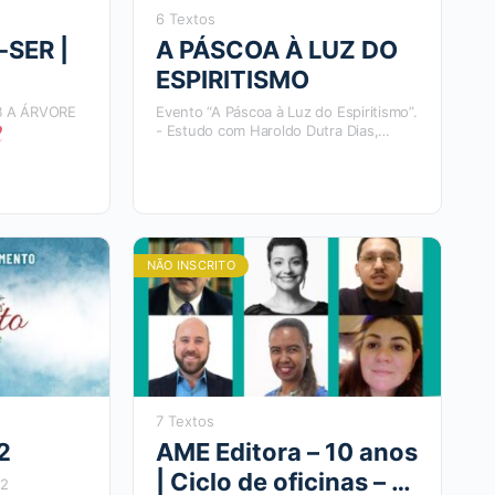
6 Textos
-SER |
A PÁSCOA À LUZ DO
ESPIRITISMO
B A ÁRVORE
Evento “A Páscoa à Luz do Espiritismo”.
- Estudo com Haroldo Dutra Dias,
Aluízio Elias e Victor Hugo (Menino).
NÃO INSCRITO
7 Textos
2
AME Editora – 10 anos
| Ciclo de oficinas – 12
22