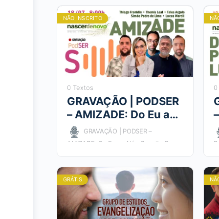
NÃO INSCRITO
NÃ
0 Textos
0
GRAVAÇÃO | PODSER
– AMIZADE: Do Eu ao
–
Nós
GRAVAÇÃO | PODSER –
AMIZADE: Do Eu ao Nós Convite Por
P
que Jesus escolheu a amizade para
v
revelar o Reino de Deus? Celebrar a…
s
q
GRÁTIS
NÃ