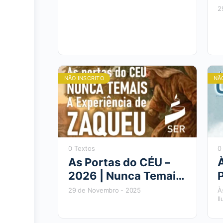
2
NÃO INSCRITO
NÃ
0 Textos
0
As Portas do CÉU –
2026 | Nunca Temais:
O SICÔMORO DE
29 de Novembro - 2025
À
I
CADA UM
2