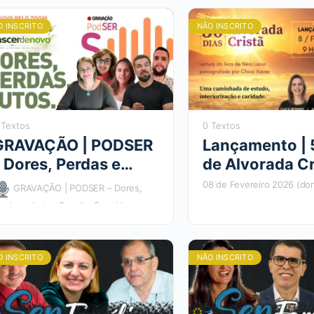
O INSCRITO
NÃO INSCRITO
 Textos
0 Textos
GRAVAÇÃO | PODSER
Lançamento | 
 Dores, Perdas e
de Alvorada Cr
Lutos
08 de Fevereiro 2026 (do
GRAVAÇÃO | PODSER – Dores,
erdas e Lutos Convite Convidamos
ocê para uma manhã de reflexão
obre as dores, as perdas e os lutos
ue…
O INSCRITO
NÃO INSCRITO