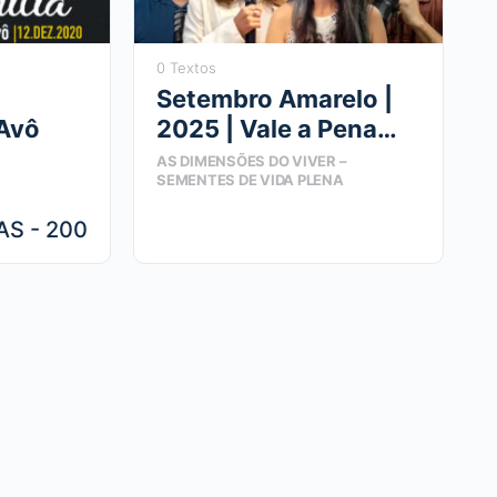
0 Textos
Setembro Amarelo |
 Avô
2025 | Vale a Pena
Viver!
AS DIMENSÕES DO VIVER –
 - 200
SEMENTES DE VIDA PLENA
AS - 200