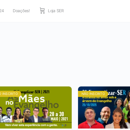
24
Doações!
Loja SER
O INSCRITO
NÃO INSCRITO