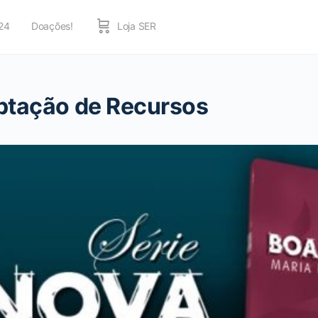
24
Doações!
Loja SER
ptação de Recursos