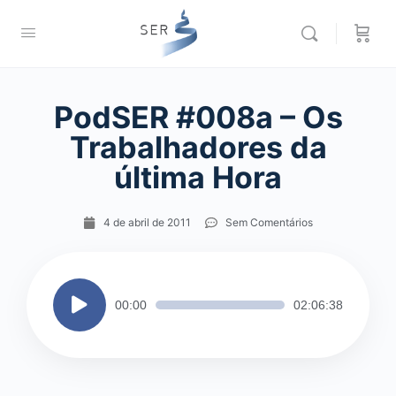
PodSER #008a – Os
Trabalhadores da
última Hora
4 de abril de 2011
Sem Comentários
Tocador
00:00
02:06:38
de
áudio