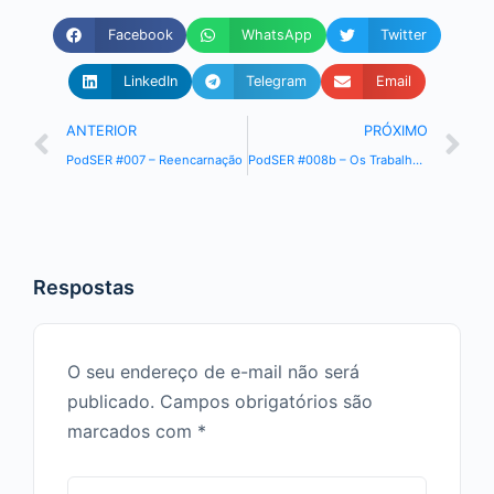
áudio
Facebook
WhatsApp
Twitter
LinkedIn
Telegram
Email
ANTERIOR
PRÓXIMO
PodSER #007 – Reencarnação
PodSER #008b – Os Trabalhadores da Última Hora
Respostas
O seu endereço de e-mail não será
publicado.
Campos obrigatórios são
marcados com
*