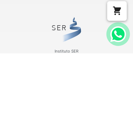
Instituto SER
CNPJ 97.525.813/0001-37
Rua Eugênio Volpini, 54
Belo Horizonte/MG
CEP: 31515-212
INSTITUCIONAL