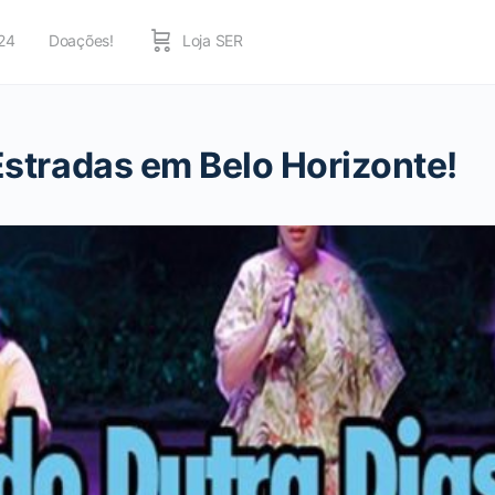
24
Doações!
Loja SER
Estradas em Belo Horizonte!