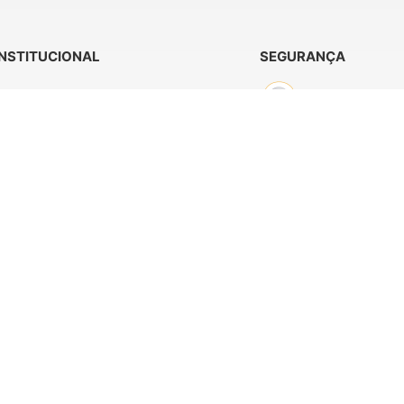
INSTITUCIONAL
SEGURANÇA
Página Inicial
Sobre nós
Contato
Minha Conta