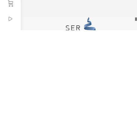
Instituto SER
CNPJ 97.525.813/0001-37
Rua Eugênio Volpini, 54
Belo Horizonte/MG
CEP: 31515-212