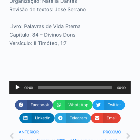
Organização: Natália Dantas
Revisão de textos: José Serrano
Livro: Palavras de Vida Eterna
Capítulo: 84 – Divinos Dons
Versículo: II Timóteo, 1:7
Tocador
00:00
00:00
de
áudio
Facebook
WhatsApp
Twitter
LinkedIn
Telegram
Email
ANTERIOR
PRÓXIMO