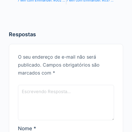
7 Min com Emmanuel: #002 – José da Galiléia – Especial Dia dos Pais
7 Min com Emmanuel: #037 – De ânimo forte
Respostas
O seu endereço de e-mail não será
publicado.
Campos obrigatórios são
marcados com
*
Nome
*