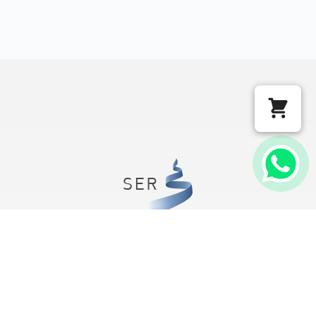
Instituto SER
CNPJ 97.525.813/0001-37
Rua Eugênio Volpini, 54
Belo Horizonte/MG
CEP: 31515-212