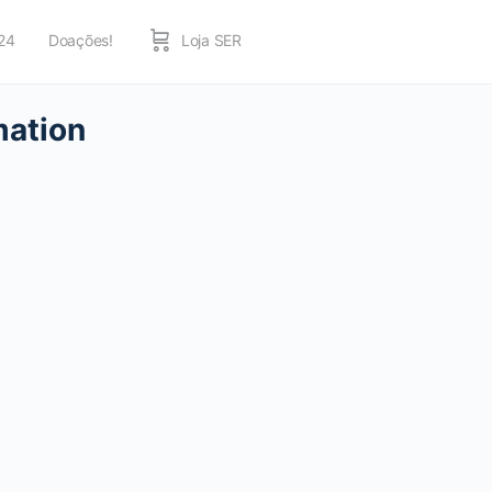
24
Doações!
Loja SER
mation