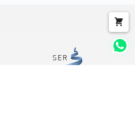
Instituto SER
CNPJ 97.525.813/0001-37
Rua Eugênio Volpini, 54
Belo Horizonte/MG
CEP: 31515-212