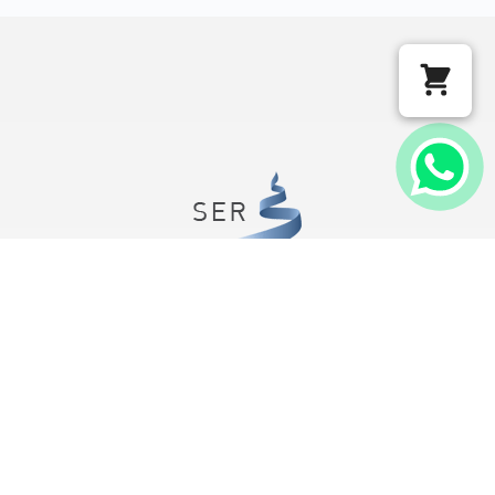
Instituto SER
CNPJ 97.525.813/0001-37
Rua Eugênio Volpini, 54
Belo Horizonte/MG
CEP: 31515-212