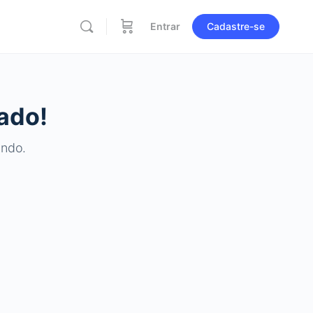
Entrar
Cadastre-se
ado!
ando.